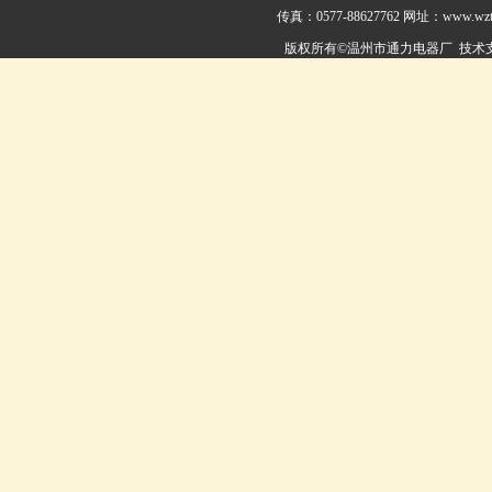
传真：0577-88627762 网址：
www.wzto
版权所有©温州市通力电器厂 技术