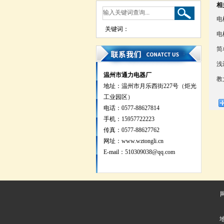
相
电
关键词：
电
简
浅
温州市通力电器厂
教
地址：温州市月乐西街227号（炬光
工业园区）
电话：0577-88627814
手机：15957722223
传真：0577-88627762
网址：
www.wztongli.cn
E-mail：510309038@qq.com
地