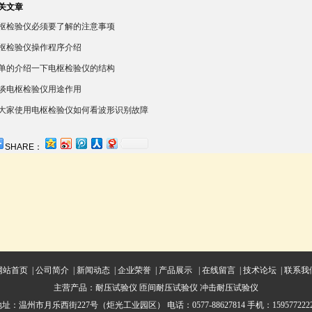
关文章
枢检验仪必须要了解的注意事项
枢检验仪操作程序介绍
单的介绍一下电枢检验仪的结构
谈电枢检验仪用途作用
大家使用电枢检验仪如何看波形识别故障
SHARE：
网站首页
|
公司简介
|
新闻动态
|
企业荣誉
|
产品展示
|
在线留言
|
技术论坛
|
联系我
主营产品：
耐压试验仪
匝间耐压试验仪
冲击耐压试验仪
址：温州市月乐西街227号（炬光工业园区） 电话：0577-88627814 手机：159577222