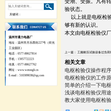
受潮、受振。凡有
验状态。
关键词：
以上就是电枢检验
够有新的认识。
本文由电枢检验仪
温州市通力电器厂
地址：温州市月乐西街227号（炬光
工业园区）
上一篇
：
工频耐压试验设备过负荷
电话：0577-88627814
手机：15957722223
相关文章
传真：0577-88627762
电枢检验仪操作程
网址：
www.wztongli.cn
E-mail：510309038@qq.com
电枢检验仪的工作
简单的介绍一下电
浅谈电枢检验仪用
教大家使用电枢检